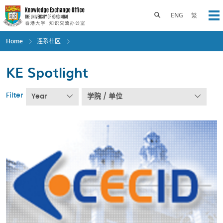
Skip
to
Toggle search panel
ENG
繁
Op
main
content
Home
连系社区
KE Spotlight
Filter
Year
学院 / 单位