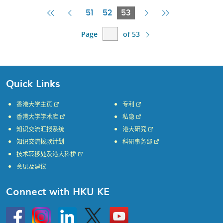
First
Previous
Current
Next
Last
51
52
53
Page
Page
Page
Page
Page
Page
of 53
Quick Links
香港大学主页
专利
香港大学学术库
私隐
知识交流汇报系统
港大研究
知识交流拨款计划
科研事务部
技术转移处及港大科桥
意见及建议
Connect with HKU KE
Go
Instagram
Linkedin
Twitter
Go
to
to