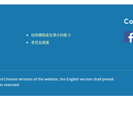
Co
Go
技術轉移處及港大科橋
to
意見及建議
HKU
KE
face
Chinese versions of the website, the English version shall prevail.
ts reserved.