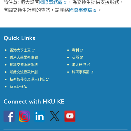
請注意: 港大設有
國際事務處
，為交換生提供支援服務。
有關交換生計劃的查詢，請聯絡
國際事務處
。
Quick Links
香港大學主頁
專利
香港大學學術庫
私隱
知識交流匯報系統
港大研究
知識交流撥款計劃
科研事務部
技術轉移處及港大科橋
意見及建議
Connect with HKU KE
Go
Instagram
Linkedin
Twitter
Go
to
to
HKU
HKU
KE
KE