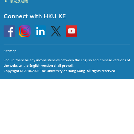
意見及建議
Connect with HKU KE
Go
Instagram
Linkedin
Twitter
Go
to
to
HKU
HKU
KE
KE
facebook
YouTube
Sitemap
Should there be any inconsistencies between the English and Chinese versions of
the website, the English version shall prevail.
Copyright © 2010-2026 The University of Hong Kong. All rights reserved.