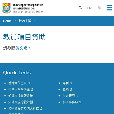
Skip
to
Toggle search panel
ENG
简
Op
main
content
Home
校內支援
教員項目資助
請參閱
英文版
。
Quick Links
香港大學主頁
專利
香港大學學術庫
私隱
知識交流匯報系統
港大研究
知識交流撥款計劃
科研事務部
技術轉移處及港大科橋