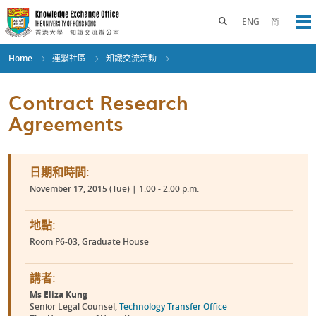
Skip
to
Toggle search panel
ENG
简
Op
main
content
Home
連繫社區
知識交流活動
Contract Research
Agreements
日期和時間:
November 17, 2015 (Tue) | 1:00 - 2:00 p.m.
地點:
Room P6-03, Graduate House
講者:
Ms Eliza Kung
Senior Legal Counsel,
Technology Transfer Office