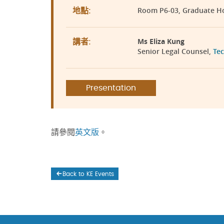
Room P6-03, Graduate H
地點:
Ms Eliza Kung
講者:
Senior Legal Counsel,
Tec
Presentation
請參閱
英文版
。
Back to KE Events