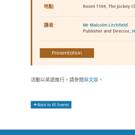
Room 1104, The Jockey C
地點:
Mr Malcolm Litchfield
講者:
Publisher and Director,
H
Presentation
活動以英語進行。請參閱
英文版
。
Back to KE Events