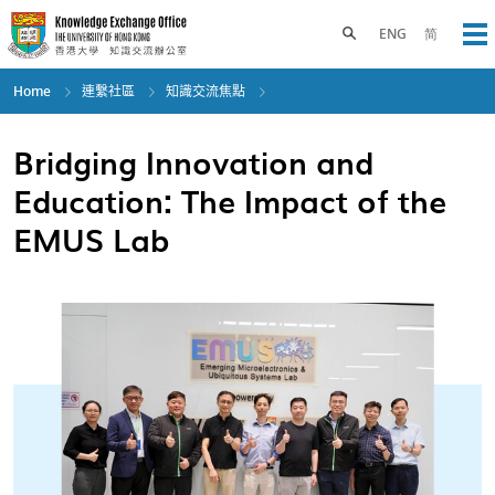
Skip
to
Toggle search panel
ENG
简
Op
main
content
Home
連繫社區
知識交流焦點
Bridging Innovation and
Education: The Impact of the
EMUS Lab