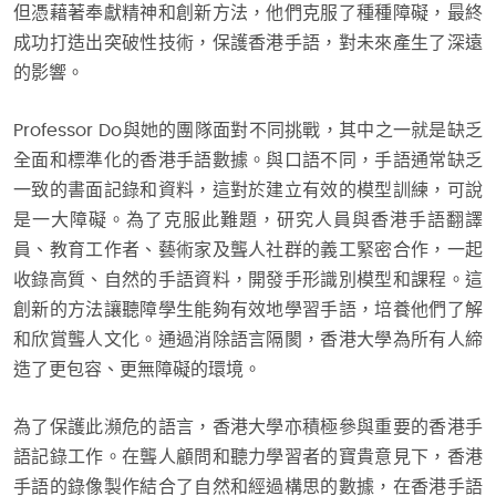
但憑藉著奉獻精神和創新方法，他們克服了種種障礙，最終
成功打造出突破性技術，保護香港手語，對未來產生了深遠
的影響。
Professor Do與她的團隊面對不同挑戰，其中之一就是缺乏
全面和標準化的香港手語數據。與口語不同，手語通常缺乏
一致的書面記錄和資料，這對於建立有效的模型訓練，可說
是一大障礙。為了克服此難題，研究人員與香港手語翻譯
員、教育工作者、藝術家及聾人社群的義工緊密合作，一起
收錄高質、自然的手語資料，開發手形識別模型和課程。這
創新的方法讓聽障學生能夠有效地學習手語，培養他們了解
和欣賞聾人文化。通過消除語言隔閡，香港大學為所有人締
造了更包容、更無障礙的環境。
為了保護此瀕危的語言，香港大學亦積極參與重要的香港手
語記錄工作。在聾人顧問和聽力學習者的寶貴意見下，香港
手語的錄像製作結合了自然和經過構思的數據，在香港手語