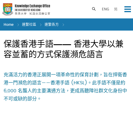
Skip
to
Toggle search panel
ENG
简
Op
main
content
Home
連繫社區
連繫各方
保護香港手語—— 香港大學以兼
容並蓄的方式保護瀕危語言
充滿活力的香港正展開一項革命性的保育計劃，旨在捍衛香
港一門瀕危的語言——香港手語 (HKSL)。此手語不僅是約
6,000 名聾人的主要溝通方法，更成爲聽障社群文化身份中
不可或缺的部分。