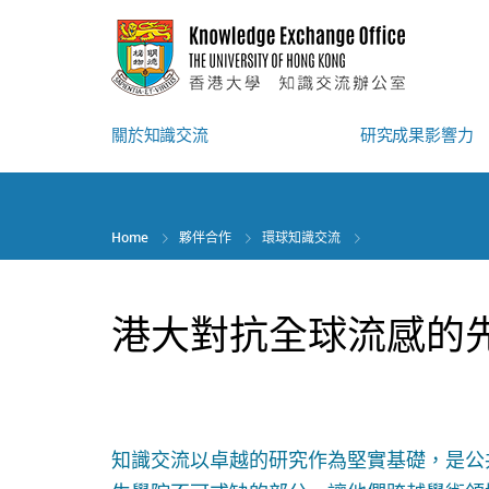
Skip
to
main
content
關於知識交流
研究成果影響力
Home
夥伴合作
環球知識交流
港大對抗全球流感的
知識交流以卓越的研究作為堅實基礎，是公