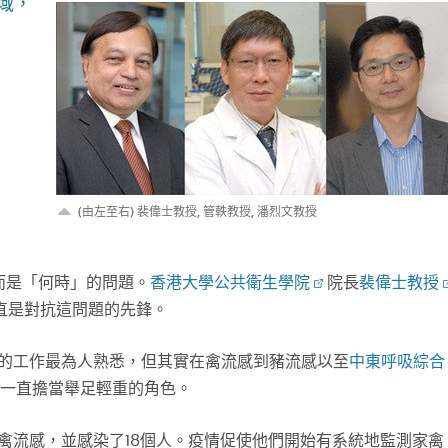
域，
(由左至右) 裴偉士教授, 管軼教授, 潘烈文教授
而是「何時」的問題。
香港大學公共衛生學院
院長
裴偉士教授
直是對抗這問題的先鋒。
）的工作最為人熟悉，但其實在禽流感到豬流感以至
中東呼吸綜合
一直擔當舉足輕重的角色。
N1禽流感，並感染了18個人。疫情促使他們開始有系統地監測家禽