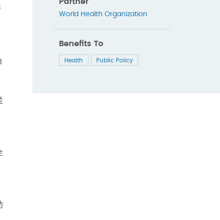
Partner
管
World Health Organization
Benefits To
Health
Public Policy
1
並
，
全
助