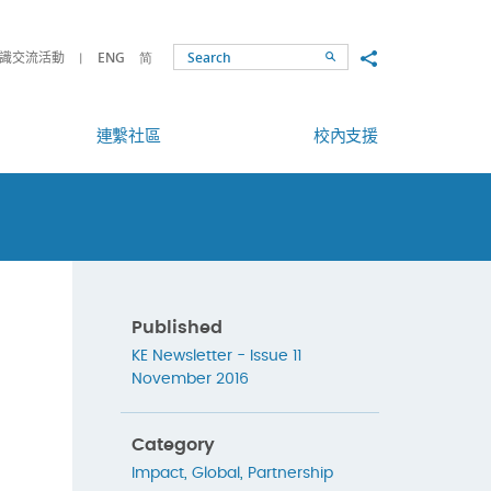
Share to
識交流活動
ENG
简
Search
連繫社區
校內支援
Published
KE Newsletter - Issue 11
November 2016
Category
Impact
,
Global
,
Partnership