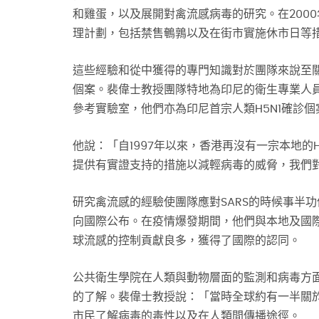
和雞蛋，以及展開對禽流感病毒的研究。在2000
理計劃，包括禁售鵪鶉以及在街市實施休市日等
這些經驗和從中獲得的專門知識對於團隊來說至關
個案。裴偉士教授團隊特地為印尼的衛生專業人
參考實驗室，他們亦為印尼首宗人類H5N1確診
他說：「自1997年以來，香港再沒有一宗本地的
提供有實證支持的措施以減輕病毒的威脅，我們
研究禽流感的經驗使團隊應對SARS的時候事半
向國際公布。在疫情爆發期間，他們與本地及國
球流感的控制貢獻良多，獲得了國際的認同。
公共衛生學院在人類與動物層面的監測和病毒方面
的了解。裴偉士教授說：「當時全球約有一半關
市民了解病毒的毒性以及在人類間傳播途徑。