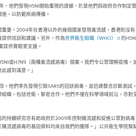
年，他們發現H5N1開始重現的證據，於是他們與政府合作制定
措施，以防範疾病傳播。
重要。2004年在香港以外的幾個國家發現禽流感，香港則沒有
員提供培訓和建議。另外，作為
世界衛生組織（WHO）
的H5N
個案提供實驗室支援。
H5N1或H7N9（兩種禽流感病毒）個案。我們令公眾理解疫情，
對此感到滿意。」
功倍。他們率先發現引致SARS的冠狀病毒，並迅速整合診斷測試
際組織，包括世衛，緊密合作。他們不僅在科學領域前沿，亦對
的持續研究亦有助政府於2009年控制豬流感和促進公眾對病毒
於豬流感病毒的基因資料均來自我們的團隊。」公共衛生學院幫