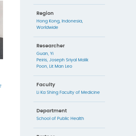
Region
Hong Kong
,
Indonesia
,
Worldwide
Researcher
Guan, Yi
Peiris, Joseph Sriyal Malik
Poon, Lit Man Leo
Faculty
Li Ka Shing Faculty of Medicine
Department
School of Public Health