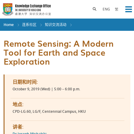
Skip
to
Toggle search panel
ENG
繁
Op
main
content
Home
连系社区
知识交流活动
Remote Sensing: A Modern
Tool for Earth and Space
Exploration
日期和时间:
October 9, 2019 (Wed) | 5:00 – 6:00 p.m.
地点:
CPD-LG.60, LG/F, Centennial Campus, HKU
讲者:
Dr Joseph Michalski