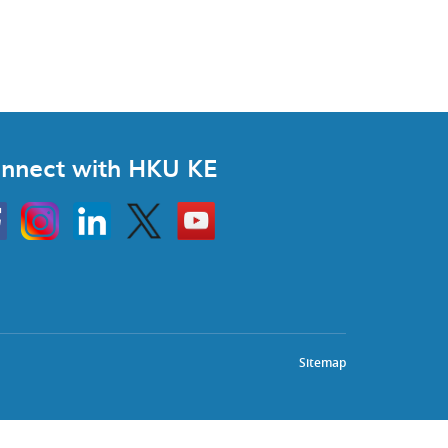
nnect with HKU KE
Instagram
Linkedin
Twitter
Go
to
HKU
KE
book
YouTube
Sitemap