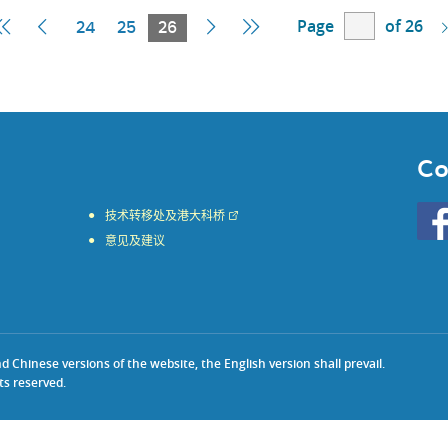
Page
of 26
First
Previous
Current
Next
Last
24
25
26
Page
Page
Page
Page
Page
Co
Go
技术转移处及港大科桥
to
意见及建议
HKU
KE
face
Chinese versions of the website, the English version shall prevail.
ts reserved.