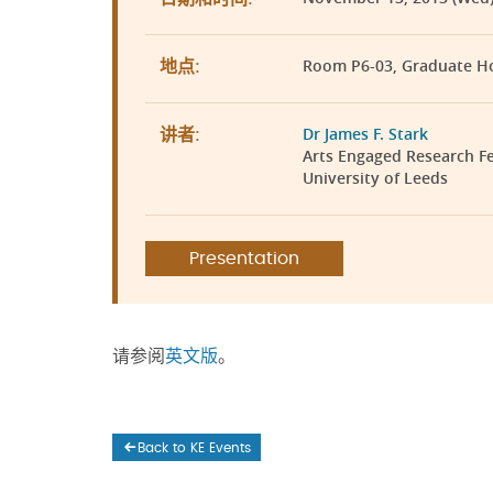
Room P6-03, Graduate H
地点:
Dr James F. Stark
讲者:
Arts Engaged Research Fe
University of Leeds
Presentation
请参阅
英文版
。
Back to KE Events