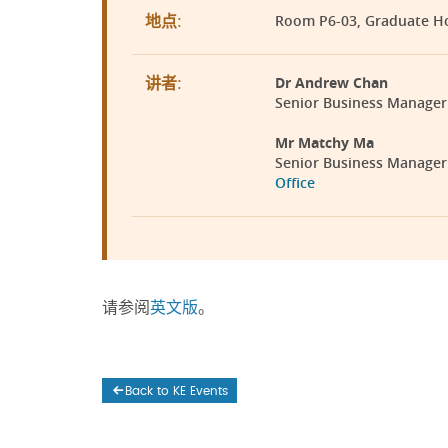
Room P6-03, Graduate H
地点:
Dr Andrew Chan
讲者:
Senior Business Manager
Mr Matchy Ma
Senior Business Manager 
Office
请参阅
英文版
。
Back to KE Events