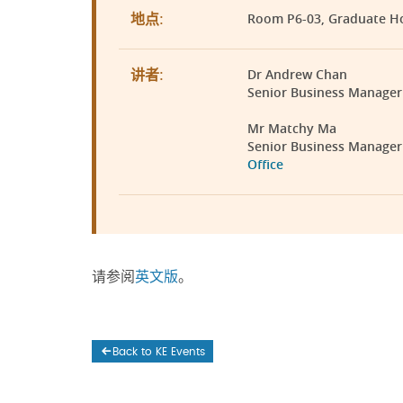
Room P6-03, Graduate H
地点:
Dr Andrew Chan
讲者:
Senior Business Manager
Mr Matchy Ma
Senior Business Manager 
Office
请参阅
英文版
。
Back to KE Events