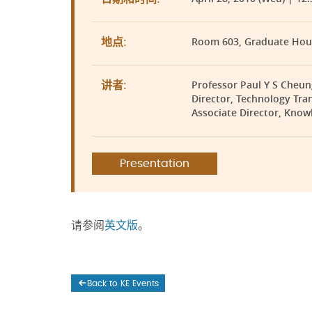
Room 603, Graduate Hou
地点:
Professor Paul Y S Cheun
讲者:
Director, Technology Tran
Associate Director, Know
Presentation
请参阅
英文版
。
Back to KE Events