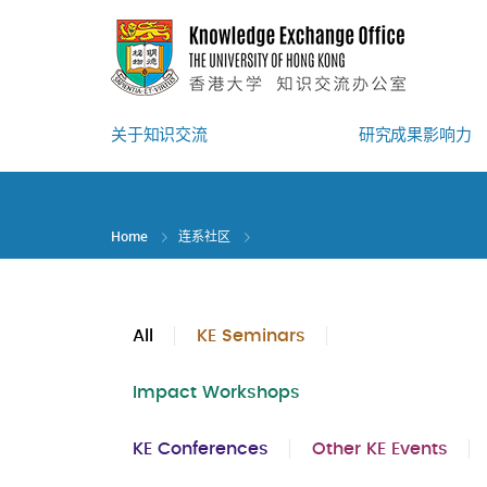
Skip
to
main
content
关于知识交流
研究成果影响力
Home
连系社区
All
KE Seminars
Impact Workshops
KE Conferences
Other KE Events