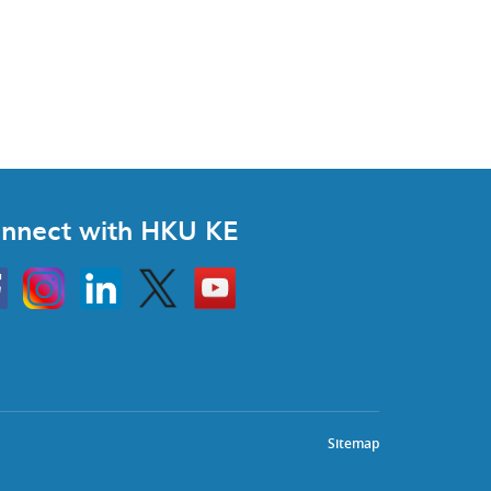
nnect with HKU KE
Instagram
Linkedin
Twitter
Go
to
HKU
KE
book
YouTube
Sitemap