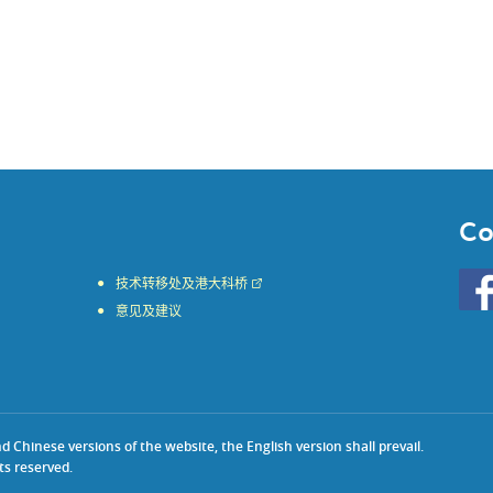
Co
Go
技术转移处及港大科桥
to
意见及建议
HKU
KE
face
Chinese versions of the website, the English version shall prevail.
ts reserved.