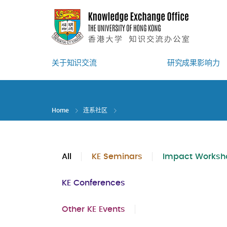
Skip
to
main
content
关于知识交流
研究成果影响力
Home
连系社区
All
KE Seminars
Impact Worksh
KE Conferences
Other KE Events