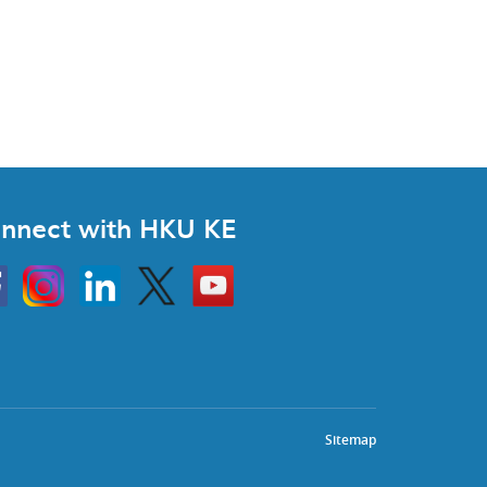
nnect with HKU KE
Instagram
Linkedin
Twitter
Go
to
HKU
KE
book
YouTube
Sitemap