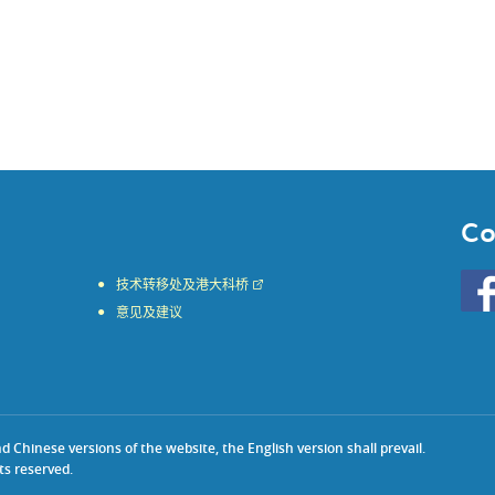
Co
Go
技术转移处及港大科桥
to
意见及建议
HKU
KE
face
Chinese versions of the website, the English version shall prevail.
ts reserved.