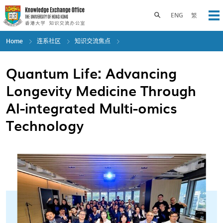
Skip
to
Toggle search panel
ENG
繁
Op
main
content
Home
连系社区
知识交流焦点
Quantum Life: Advancing
Longevity Medicine Through
AI-integrated Multi-omics
Technology