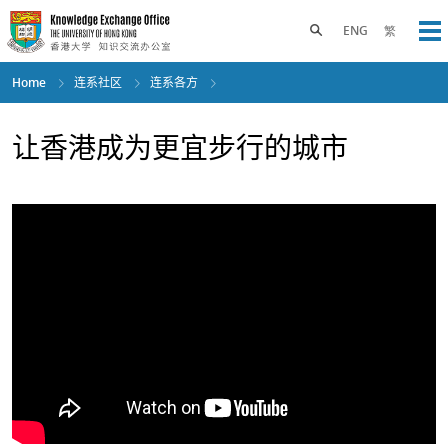
Skip
to
Toggle search panel
ENG
繁
Op
main
content
Home
连系社区
连系各方
让香港成为更宜步行的城市