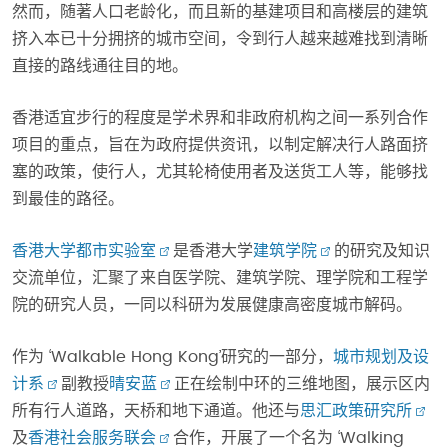
然而，随著人口老龄化，而且新的基建项目和高楼层的建筑
挤入本已十分拥挤的城市空间，令到行人越来越难找到清晰
直接的路线通往目的地。
香港适宜步行的程度是学术界和非政府机构之间一系列合作
项目的重点，旨在为政府提供资讯，以制定解决行人路面挤
塞的政策，使行人，尤其轮椅使用者及送货工人等，能够找
到最佳的路径。
香港大学都市实验室
是香港大学
建筑学院
的研究及知识
交流单位，汇聚了来自医学院、建筑学院、理学院和工程学
院的研究人员，一同以科研为发展健康高密度城市解码。
作为 ‘Walkable Hong Kong’研究的一部分，
城市规划及设
计系
副教授
晴安蓝
正在绘制中环的三维地图，展示区内
所有行人道路，天桥和地下通道。他还与
思汇政策研究所
及
香港社会服务联会
合作，开展了一个名为 ‘Walking