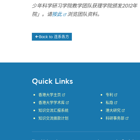
少年科学研习学院教学团队获理学院颁发2012
院」。
请
按此
浏览
团队资料。
Back to 连系各方
Quick Links
香港大学主页
专利
香港大学学术库
私隐
知识交流汇报系统
港大研究
知识交流拨款计划
科研事务部