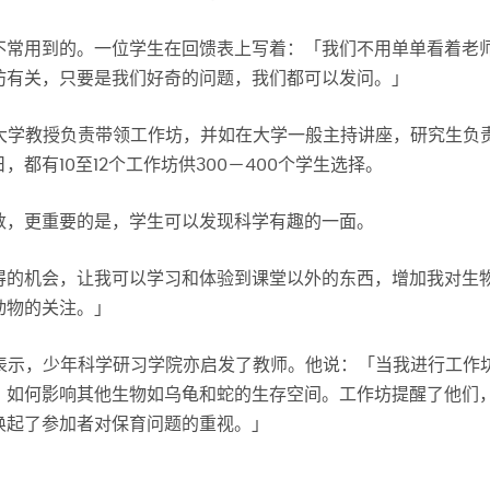
不常用到的。一位学生在回馈表上写着：「我们不用单单看着老
坊有关，只要是我们好奇的问题，我们都可以发问。」
大学教授负责带领工作坊，并如在大学一般主持讲座，研究生负
都有10至12个工作坊供300－400个学生选择。
数，更重要的是，学生可以发现科学有趣的一面。
得的机会，让我可以学习和体验到课堂以外的东西，增加我对生
动物的关注。」
表示，少年科学研习学院亦启发了教师。他说：「当我进行工作
，如何影响其他生物如乌龟和蛇的生存空间。工作坊提醒了他们
唤起了参加者对保育问题的重视。」