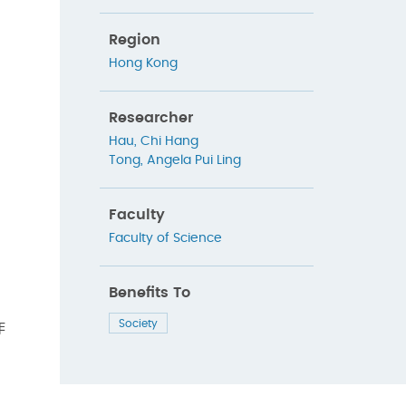
Region
Hong Kong
Researcher
Hau, Chi Hang
Tong, Angela Pui Ling
Faculty
Faculty of Science
Benefits To
Society
作