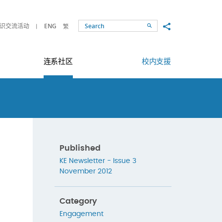
Share to
识交流活动
ENG
繁
Search
连系社区
校内支援
Published
KE Newsletter - Issue 3
November 2012
Category
Engagement