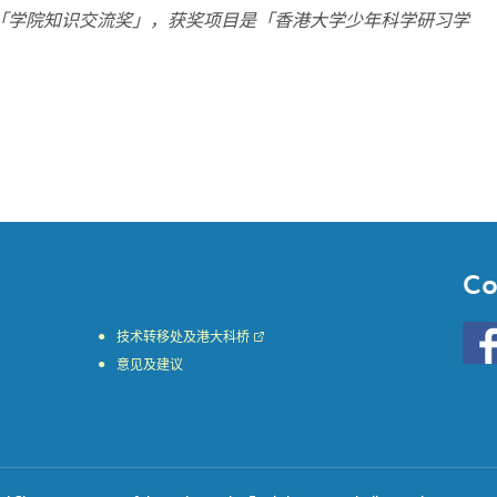
年「学院知识交流奖」，获奖项目是「香港大学少年科学研习学
Co
Go
技术转移处及港大科桥
to
意见及建议
HKU
KE
face