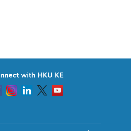
nnect with HKU KE
Instagram
Linkedin
Twitter
Go
to
HKU
KE
book
YouTube