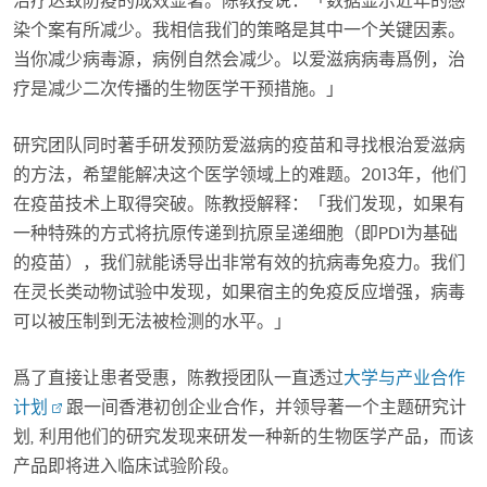
治疗达致防疫的成效显著。陈教授说：「数据显示近年的感
染个案有所减少。我相信我们的策略是其中一个关键因素。
当你减少病毒源，病例自然会减少。以爱滋病病毒爲例，治
疗是减少二次传播的生物医学干预措施。」
研究团队同时著手研发预防爱滋病的疫苗和寻找根治爱滋病
的方法，希望能解决这个医学领域上的难题。2013年，他们
在疫苗技术上取得突破。陈教授解释：「我们发现，如果有
一种特殊的方式将抗原传递到抗原呈递细胞（即PD1为基础
的疫苗），我们就能诱导出非常有效的抗病毒免疫力。我们
在灵长类动物试验中发现，如果宿主的免疫反应增强，病毒
可以被压制到无法被检测的水平。」
爲了直接让患者受惠，陈教授团队一直透过
大学与产业合作
计划
跟一间香港初创企业合作，并领导著一个主题研究计
划, 利用他们的研究发现来研发一种新的生物医学产品，而该
产品即将进入临床试验阶段。