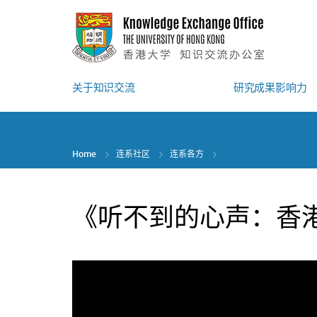
Skip
to
main
content
关于知识交流
研究成果影响力
Home
连系社区
连系各方
《听不到的心声：香