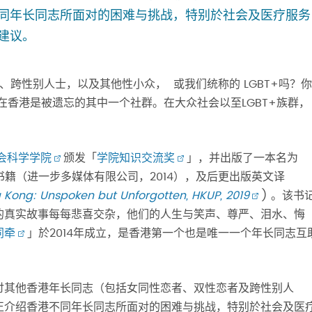
同年长同志所面对的困难与挑战，特别於社会及医疗服务
建议。
跨性别人士，以及其他性小众， 或我们统称的 LGBT+吗？你
在香港是被遗忘的其中一个社群。在大众社会以至LGBT+族群，
会科学学院
颁发「
学院知识交流奖
」，并出版了一本名为
书籍（进一步多媒体有限公司，2014），及后更出版英文译
g Kong: Unspoken but Unforgotten, HKUP, 2019
) 。该书
的真实故事每每悲喜交杂，他们的人生与笑声、尊严、泪水、悔
同牵
」於2014年成立，是香港第一个也是唯一一个年长同志互
讨其他香港年长同志（包括女同性恋者、双性恋者及跨性别人
正介绍香港不同年长同志所面对的困难与挑战，特别於社会及医