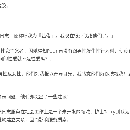
建议。
是同志，便称呼我为『基佬』。我现在很少联络他们了。」
异性恋主义者，因她得知Pearl再没有跟男性发生性行为时，便没
性之间的性爱就不是性爱吗？」
欢男性及女性，他们对我报以奇异目光，我感觉他们好像歧视我！
」
同志问题，他们亦提出了一些建议：
同志服务在社会工作上是一个未开发的领域；护士Terry则认为
难於建立关系，因而影响服务质素。