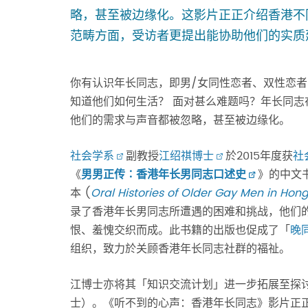
略，甚至被边缘化。这影片正正介绍香港不
范畴方面，受访者更提出能协助他们的实质
你有认识年长同志，即男/女同性恋者、双性恋者、
知道他们如何生活？ 面对甚么难题吗？年长同志
他们的需求与声音都被忽略，甚至被边缘化。
社会学系
副教授
江绍祺博士
於2015年度获
社
《
男男正传∶香港年长男同志口述史
》的中文
本 (
Oral Histories of Older Gay Men in Hon
录了香港年长男同志所遭遇的困难和挑战，他们
恨、羞愧交织而成。此书籍的出版也促成了「
晚
组织，致力於关顾香港年长同志社群的福祉。
江博士亦将其「知识交流计划」进一步拓展至探
士）。《听不到的心声：香港年长同志》影片正