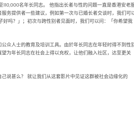
至110,000名年长同志。 他指出长者与性的问题一直是香港安老
者服务提供者一些建议，例如第一次与已婚长者交谈时，我们可
妻子好吗？」；初次与跨性别者见面时，我们可以问：「你希望我
和公众人士的教育及培训工具。由於年长同志在年轻时得不到性
冀望为年长同志在社会上得以充权，让他们融入社区，达至更关
自己说甚么？ 就让我们从这套影片中见证这群被社会边缘化的