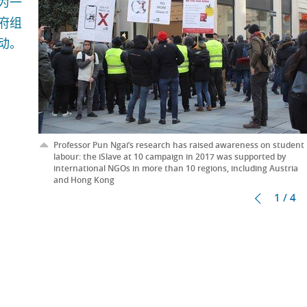
为一
府组
动。
Professor Pun Ngai’s research has raised awareness on student
labour: the iSlave at 10 campaign in 2017 was supported by
international NGOs in more than 10 regions, including Austria
and Hong Kong
1 / 4