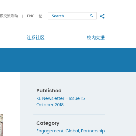
Share to
识交流活动
ENG
繁
Search
连系社区
校内支援
Published
KE Newsletter - Issue 15
October 2018
Category
Engagement
,
Global
,
Partnership