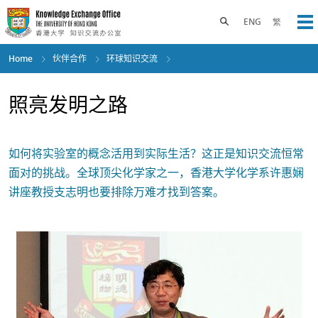
Skip
to
Toggle search panel
ENG
繁
Op
main
content
Home
伙伴合作
环球知识交流
照亮发明之路
如何将实验室的概念活用到实际生活？这正是知识交流恒常
面对的挑战。全球顶尖化学家之一，香港大学化学系许惠娴
讲座教授支志明也要排除万难才找到答案。