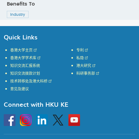
Benefits To
Industry
Quick Links
香港大学主页
专利
香港大学学术库
私隐
知识交流汇报系统
港大研究
知识交流拨款计划
科研事务部
技术转移处及港大科桥
意见及建议
Connect with HKU KE
Go
Instagram
Linkedin
Twitter
Go
to
to
HKU
HKU
KE
KE
facebook
YouTube