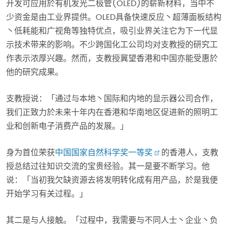
开发可应用於有机发光二极管(OLED)的崭新材料，当中不
少资金是由工业界提供。OLED具备快速反应丶超薄面板结构
丶低耗能和广视角等独特优点，吸引业界关注它为下一代显
示技术带来的影响。不少跨国化工公司均对支教授的研究工
作表示浓厚兴趣。然而，支教授冀望香港和中国亦能受惠於
他的研究成果。
支教授说：「通过与本地丶国际和内地的显示器公司合作，
我们正致力於未来十年内在香港和华南地区促进新的照明工
业和创新电子消费产品的发展。」
身为首位荣获
中国国家自然科学奖一等奖
的香港人，支教
授总结过往知识交流的宝贵经验。其一是要不断学习。他
说：「当初我欠缺资源去将发明转化成有用产品，於是我便
开始学习有关过程。」
其二是与人接触。「过程中，我需要与不同人士丶企业丶负