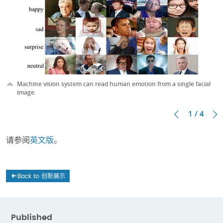
Machine vision system can read human emotion from a single facial
image.
1 / 4
请参阅
英文版
。
Back to 创新展示
Published