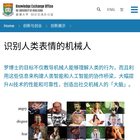
Skip
to
Toggle search panel
ENG
繁
Op
main
content
Home
创新与创业
创新展示
识别人类表情的机械人
罗博士的目标不仅教导机械人能够理解人类的行为，而且利
用这些信息来构建人类智能和人工智能的协作桥梁，大幅提
升AI技术的性能和可靠性，创造出社交机械人的「大脑」。