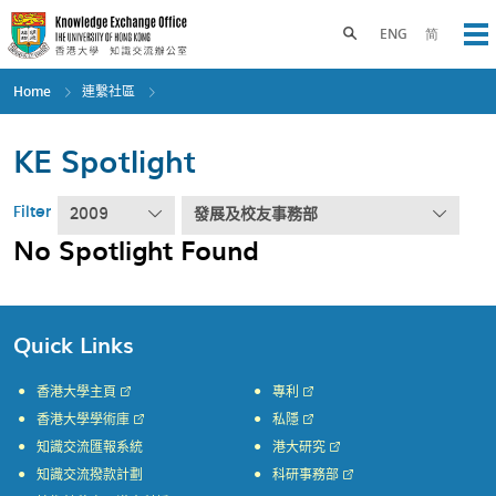
Skip
to
Toggle search panel
ENG
简
Op
main
content
Home
連繫社區
KE Spotlight
Filter
2009
發展及校友事務部
No Spotlight Found
Quick Links
香港大學主頁
專利
香港大學學術庫
私隱
知識交流匯報系統
港大研究
知識交流撥款計劃
科研事務部