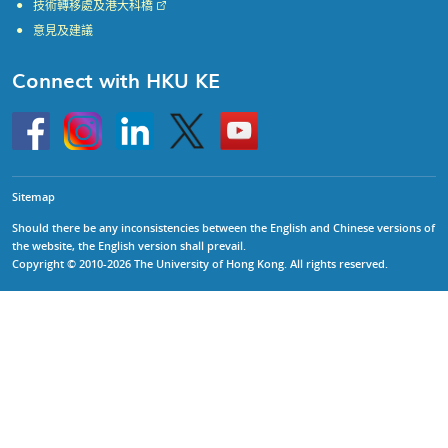
技術轉移處及港大科橋
意見及建議
Connect with HKU KE
Go
Instagram
Linkedin
Twitter
Go
to
to
HKU
HKU
KE
KE
facebook
YouTube
Sitemap
Should there be any inconsistencies between the English and Chinese versions of
the website, the English version shall prevail.
Copyright © 2010-2026 The University of Hong Kong. All rights reserved.