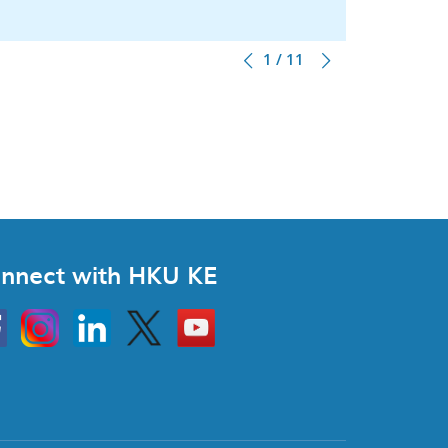
1 / 11
nnect with HKU KE
Instagram
Linkedin
Twitter
Go
to
HKU
KE
book
YouTube