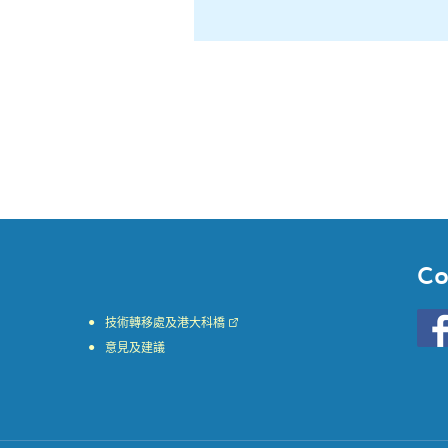
Co
Go
技術轉移處及港大科橋
to
意見及建議
HKU
KE
face