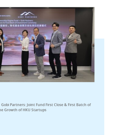
bi Partners: Joint Fund First Close & First Batch of
he Growth of HKU Startups