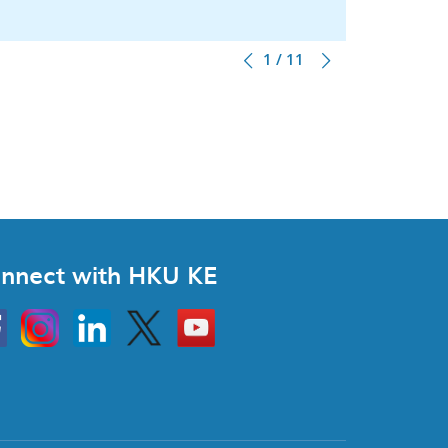
1 / 11
nnect with HKU KE
Instagram
Linkedin
Twitter
Go
to
HKU
KE
book
YouTube