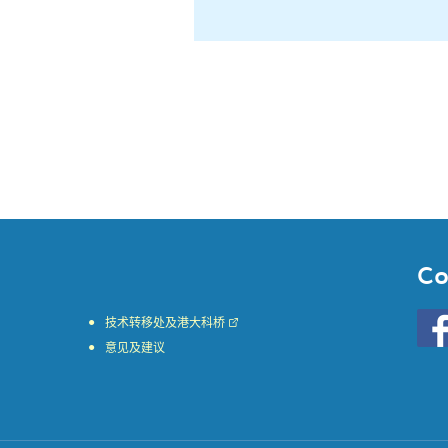
Co
Go
技术转移处及港大科桥
to
意见及建议
HKU
KE
face