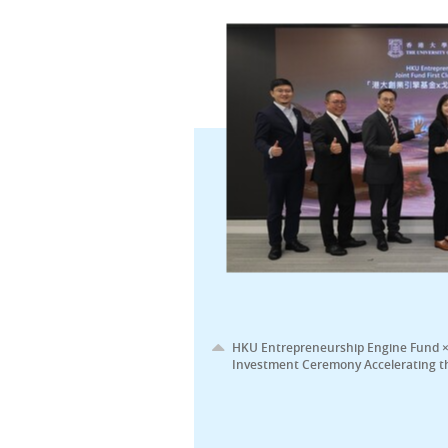
HKU Entrepreneurship Engine Fund × Go
Investment Ceremony Accelerating t