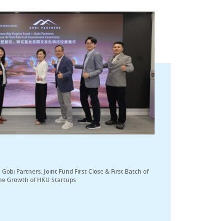
bi Partners: Joint Fund First Close & First Batch of
he Growth of HKU Startups