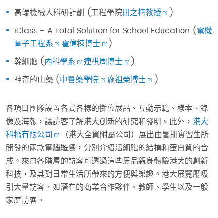
高端機械人科研計劃 (工程學院
田之楠教授
)
iClass – A Total Solution for School Education (
電機
電子工程系
霍偉棟博士
)
幹細胞 (
內科學系
連祺周博士
)
神奇的山藥 (
中醫藥學院
施祖榮博士
)
各項目團隊設置各式各樣的攤位展品、互動示範、樣本、錄
像及海報，讓訪客了解港大創新的研究和發明。此外，
港大
科橋有限公司
（港大全資附屬公司）展出由暑期實習生所
開發的兩款電腦遊戲，分別介紹活細胞的結構和蛋白質的合
成。來自各階層的訪客可透過這些展品親身體驗港大的創新
科技，及其對日常生活所帶來的方便與樂趣。港大展覽廳吸
引大量訪客，如潛在的商業合作夥伴、教師、學生以及一般
家庭訪客。