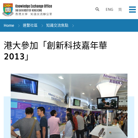
Skip
to
Toggle search panel
ENG
简
Op
main
content
Home
連繫社區
知識交流焦點
港大參加「創新科技嘉年華
2013」