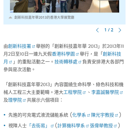
創新科技嘉年華2013的香港大學展覽廳
1 / 2
由
創新科技署
舉辦的「創新科技嘉年華 2013」於2013年11
月2日至10日一連九天假
香港科學園
舉行，是「
創新科技
月
」的重點活動之一。
技術轉移處
負責安排港大各部門
參與是次活動。
「創新科技嘉年華2013」內容圍繞生命科學、綠色科技和機
械人工程三大主要範疇。港大
工程學院
、
李嘉誠醫學院
及
理學院
共展示六個項目：
先進的可充電式液流儲能系統 (
化學系
陳光宇教授
)
視障人士
「去街易」
(
計算機科學系
張偉犖教授
)