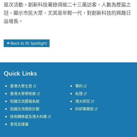
是次活動，創新科技署錄得逾二十三萬訪客，人數為歷届之
冠，顯示市民大眾，尤其是年輕一代，對創新科技的興趣日
益增長。
Back to KE Spotlight
Quick Links
香港大學主頁
專利
香港大學學術庫
私隱
知識交流匯報系統
港大研究
知識交流撥款計劃
科研事務部
技術轉移處及港大科橋
意見及建議