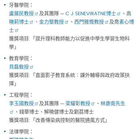
牙醫學院：
盧展民教授
及其團隊 ─
C J SENEVIRATNE博士
、
高
曉莉博士
、
金力堅教授
、
西門雅慨教授
及
喬素心博
士
獲獎項目:「提升理科教師能力以促進中學生學習生物科
學」
教育學院：
貝磊敎授
獲獎項目:「直面影子教育系統︰課外輔導與政府政策抉
擇」
工程學院：
李玉國教授
及其團隊 ─
梁耀彰教授
、
林康南先生
、錢華博士、解曉健博士及劉荔博士
獲獎項目:「改善傳染病控制的醫院通風方式」
法律學院：