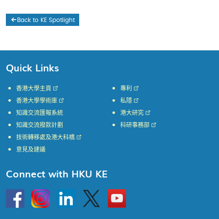
Back to KE Spotlight
Quick Links
香港大學主頁
專利
香港大學學術庫
私隱
知識交流匯報系統
港大研究
知識交流撥款計劃
科研事務部
技術轉移處及港大科橋
意見及建議
Connect with HKU KE
Go
Instagram
Linkedin
Twitter
Go
to
to
HKU
HKU
KE
KE