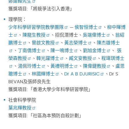
鄭建韓先生
獲獎項目:「將競爭法引入香港」
理學院：
少年科學研習學院教學團隊
─
侯智恒博士
、
柳中暉博
士
、
陳龍生教授
、招侃潛博士、
吳端偉博士
、
翁紹
鵬博士
、
曾啟文教授
、
黃志榮博士
、
陳杰雄博士
、
丁南僑博士
、
陳一鳴博士
、
劉旭金博士
、
張
榮森教授
、
韓光躍博士
、
臧文安教授
、
程瑋琪博士
、
湯佩玲博士
、
黃禮明博士
、
陳偉鍵教授
、
盧思
聰博士
、
林國輝博士
、
Dr A B DJURISIC
、Dr S
BEVAN及張師良先生
獲獎項目:「香港大學少年科學研習學院」
社會科學學院
葉兆輝教授
獲獎項目:「社區為本預防自殺計劃」