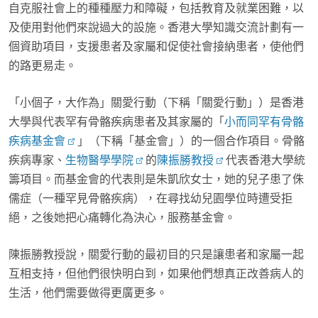
自克服社會上的種種壓力和障礙，包括教育及就業困難，以
及使用對他們來說過大的設施。香港大學知識交流計劃有一
個資助項目，支援患者及家屬和促使社會接納患者，使他們
的路更易走。
「小個子，大作為」關愛行動（下稱「關愛行動」）是香港
大學與代表罕有骨骼疾病患者及其家屬的「
小而同罕有骨骼
疾病基金會
」（下稱「基金會」）的一個合作項目。骨骼
疾病專家、
生物醫學學院
的
陳振勝教授
代表香港大學統
籌項目。而基金會的代表則是朱凱欣女士，她的兒子患了侏
儒症（一種罕見骨骼疾病），在尋找幼兒園學位時遭受拒
絕，之後她把心痛轉化為決心，服務基金會。
陳振勝教授說，關愛行動的最初目的只是讓患者和家屬一起
互相支持，但他們很快明白到，如果他們想真正改善病人的
生活，他們需要做得更廣更多。