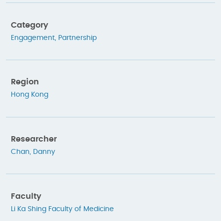
Category
Engagement
,
Partnership
Region
Hong Kong
Researcher
Chan, Danny
Faculty
Li Ka Shing Faculty of Medicine