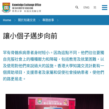
Skip
to
Toggle search panel
ENG
简
Op
main
content
Home
關於知識交流
專題故事
讓小個子邁步向前
罕有骨骼疾病患者身材短小。因為這點不同，他們往往要獨
自克服社會上的種種壓力和障礙，包括教育及就業困難，以
及使用對他們來說過大的設施。香港大學知識交流計劃有一
個資助項目，支援患者及家屬和促使社會接納患者，使他們
的路更易走。