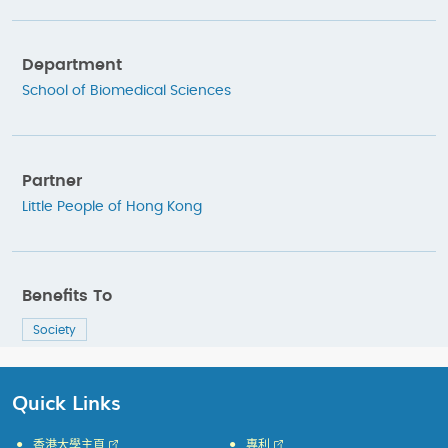
Department
School of Biomedical Sciences
Partner
Little People of Hong Kong
Benefits To
Society
Quick Links
香港大學主頁
專利