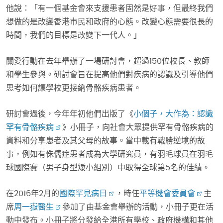
他說：「有一個基金會來支援患者固然是好事，但最終我們
想做的是改變香港市民和政府的心態。改變心態需要很長的
時間，我們的目標是改變下一代人。」
關愛行動在去年舉辦了一場研討會，超過150位校長、教師
和學生參與。研討會旨在提高他們對疾病的認識及引導他們
思考如何讓學校更接納骨骼疾病患者。
研討會過後，今年年初他們出版了《
小個子，大作為：認識
罕有骨骼疾病
》小冊子，向社會大眾提供罕有骨骼疾病的
資料和分享患者及其父母的故事。當中載有戰勝逆境的故
事，例如有侏儒症患者成為大學研究員，有羽毛球員在羽毛
球國際賽（男子身型矮小組別）中取得全球第5名的佳績。
在2016年2月的
國際罕見病日
，時任
平等機會委員會
主
席
周一嶽醫生
參加了由基金會舉辦的活動，小冊子更在活
動中發布。小冊子將分發給全港所有學校、政府機構和其他