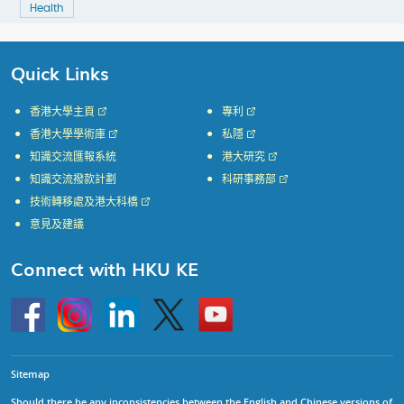
Health
Quick Links
香港大學主頁
專利
香港大學學術庫
私隱
知識交流匯報系統
港大研究
知識交流撥款計劃
科研事務部
技術轉移處及港大科橋
意見及建議
Connect with HKU KE
Go
Instagram
Linkedin
Twitter
Go
to
to
HKU
HKU
KE
KE
facebook
YouTube
Sitemap
Should there be any inconsistencies between the English and Chinese versions of