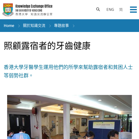
Skip
to
Toggle search panel
ENG
简
Op
main
content
Home
關於知識交流
專題故事
照顧露宿者的牙齒健康
香港大學牙醫學生運用他們的所學來幫助露宿者和貧困人士
等弱勢社群。