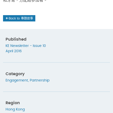
和牙膏，分配給參加者。
Back to 專題故事
Published
KE Newsletter - Issue 10
April 2016
Category
Engagement
,
Partnership
Region
Hong Kong