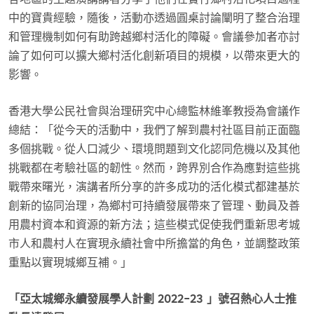
中的寶貴經驗，隨後，活動亦透過圓桌討論闡明了整合治理
和管理機制如何有助跨越鄉村活化的障礙。會議參加者亦討
論了如何可以擴大鄉村活化創新項目的規模，以帶來更大的
影響。
香港大學公民社會與治理研究中心總監林維峯教授為會議作
總結：「從今天的活動中，我們了解到農村社區目前正面臨
多個挑戰。從人口減少、環境問題到文化認同危機以及其他
挑戰都在考驗社區的韌性。然而，跨界別合作為應對這些挑
戰帶來曙光，演講者所分享的許多成功的活化模式都建基於
創新的協同治理，為鄉村可持續發展帶來了管理、動員及善
用農村資本和資源的新方法；這些模式促使我們重新思考城
市人和農村人在實現永續社會中所擔當的角色，並調整政策
重點以實現城鄉互補。」
「亞太城鄉永續發展學人計劃 2022-23 」號召熱心人士推