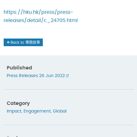
https://hku.hk/press/press-
releases/detail/c_24705.html
Back to 專題故事
Published
Press Releases 26 Jun 2022
Category
Impact
,
Engagement
,
Global