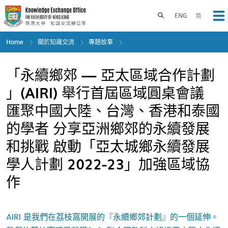
Skip
to
Toggle search panel
ENG
简
Op
main
content
Home
關於知識交流
專題故事
「永續鄉郊 — 亞太區域合作計劃
」(AIRI) 舉行首屆區域圓桌會議
匯聚中國大陸、台灣、香港和泰國
的學者 分享亞洲鄉郊的永續發展
和挑戰 啟動「亞太城鄉永續發展
學人計劃 2022-23」加強區域協
作
AIRI 是我們在荔枝窩開展的『永續鄉郊計劃』的一個延伸。