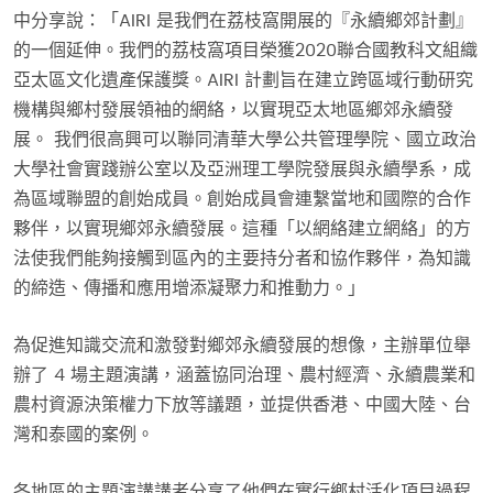
中分享說：「AIRI 是我們在荔枝窩開展的『永續鄉郊計劃』
的一個延伸。我們的荔枝窩項目榮獲2020聯合國教科文組織
亞太區文化遺產保護獎。AIRI 計劃旨在建立跨區域行動研究
機構與鄉村發展領袖的網絡，以實現亞太地區鄉郊永續發
展。 我們很高興可以聯同清華大學公共管理學院、國立政治
大學社會實踐辦公室以及亞洲理工學院發展與永續學系，成
為區域聯盟的創始成員。創始成員會連繫當地和國際的合作
夥伴，以實現鄉郊永續發展。這種「以網絡建立網絡」的方
法使我們能夠接觸到區內的主要持分者和協作夥伴，為知識
的締造、傳播和應用增添凝聚力和推動力。」
為促進知識交流和激發對鄉郊永續發展的想像，主辦單位舉
辦了 4 場主題演講，涵蓋協同治理、農村經濟、永續農業和
農村資源決策權力下放等議題，並提供香港、中國大陸、台
灣和泰國的案例。
各地區的主題演講講者分享了他們在實行鄉村活化項目過程