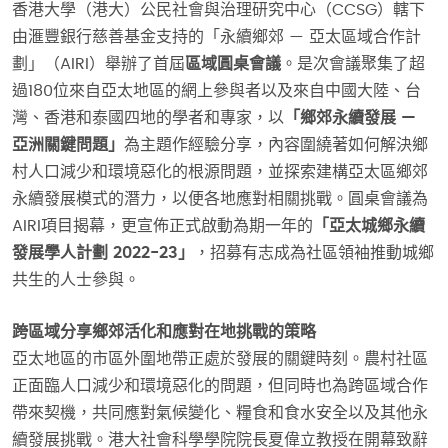
香港大學（港大）公民社會與治理研究中心（CCSG）轄下
由滙豐銀行慈善基金支持的「永續鄉郊 — 亞太區域合作計
劃」（AIRI）舉辦了首屆
區域圓桌會議
。是次會議聚集了超
過180位來自亞太地區的網上參與者以及來自中國大陸、台
灣、香港和泰國四地的學者和專家，以
「鄉郊永續發展 —
亞洲關鍵問題」
為主題作經驗分享，內容圍繞著如何解決鄉
村人口減少和環境惡化的根源問題，並探索建構亞太區鄉郊
永續發展模式的潛力，以便各地應對相關挑戰。圓桌會議為
AIRI項目揭幕，更宣佈正式啟動為期一年的
「亞太城鄉永續
發展學人計劃 2022-23」
，招募有志成為社區領袖推動城鄉
共生的人士參與。
跨區域分享鄉郊活化和應對在地挑戰的策略
亞太地區的市區外圍地帶正處於發展的關鍵時刻。農村社區
正面臨人口減少和環境惡化的問題，但同時也為跨區域合作
帶來契機，共同應對氣候變化、糧食和食水安全以及其他永
續發展挑戰。港大社會科學學院院長夏偉立教授在開幕致辭