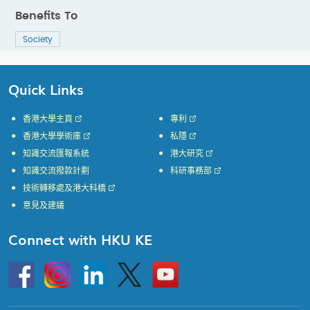
Benefits To
Society
Quick Links
香港大學主頁
專利
香港大學學術庫
私隱
知識交流匯報系統
港大研究
知識交流撥款計劃
科研事務部
技術轉移處及港大科橋
意見及建議
Connect with HKU KE
Go
Instagram
Linkedin
Twitter
Go
to
to
HKU
HKU
KE
KE