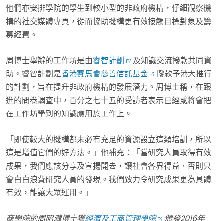
他們亦安排學院的學生到較小型的非政府機構，仔細觀察機
構的社交媒體專頁，從而協助機構更有效接觸目標對象及籌
募經費。
周博士舉辦的工作坊是由
睿智計劃
及知識交流撥款共同資
助。睿智計劃是
香港賽馬會慈善信託基金
撥款予港大推行
的計劃，旨在提升非政府機構的發展潛力。周博士稱，在跟
進的問卷調查中，百分之七十五的受訪者表示已經或將會把
在工作坊學到的知識應用於工作上。
「即使較大的機構都未必有充足的資源設立這類培訓，所以
這是增值它們的好方法。」他補充：「當研究人員取得有效
成果，我們應該分享及宣揚開去，讓社會各界得益，否則只
會白白浪費研究人員的發現。我們致力令研究成果更為具體
有效，能讓大眾運用。」
商學院的周昭瀧博士獲
經濟及工商管理學院
頒發2016
年