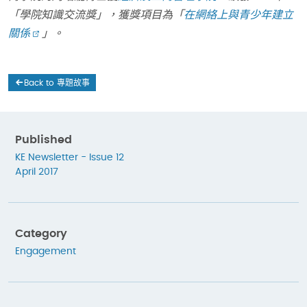
「學院知識交流獎」，獲獎項目為「
在網
絡
上與青
少年
建
立
關
係
」。
Back to 專題故事
Published
KE Newsletter - Issue 12
April 2017
Category
Engagement