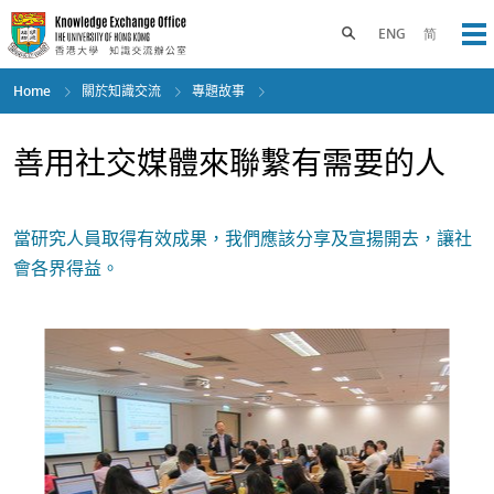
Skip
to
Toggle search panel
ENG
简
Op
main
content
Home
關於知識交流
專題故事
善用社交媒體來聯繫有需要的人
當研究人員取得有效成果，我們應該分享及宣揚開去，讓社
會各界得益。