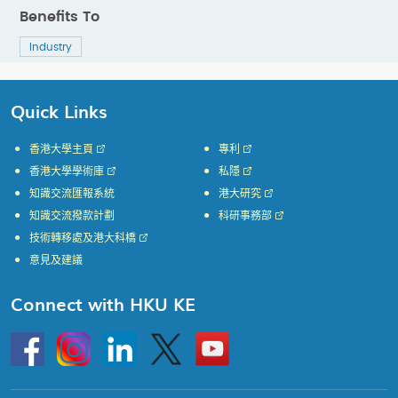
Benefits To
Industry
Quick Links
香港大學主頁
專利
香港大學學術庫
私隱
知識交流匯報系統
港大研究
知識交流撥款計劃
科研事務部
技術轉移處及港大科橋
意見及建議
Connect with HKU KE
Go
Instagram
Linkedin
Twitter
Go
to
to
HKU
HKU
KE
KE