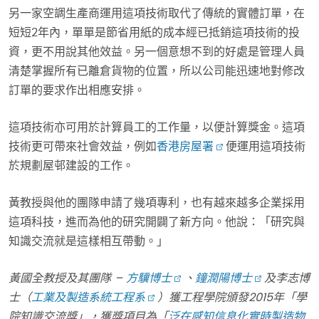
另一家空調生產商運用這項技術取代了傳統的實體訂單，在
短短2年內，單單是節省用紙的成本經已抵銷這項技術的投
資，更不用說其他效益。另一個意想不到的好處是管理人員
清楚掌握所有已離倉貨物的位置，所以公司能迅速地對修改
訂單的要求作出相應安排。
這項技術亦可用於計算員工的工作量，以便計算獎金。這項
技術更可帶來社會效益，例如
香港房屋署
便運用這項技術
於規劃屋邨建設的工作。
黃教授與他的團隊申請了幾項專利，也有越來越多企業採用
這項科技，進而為他的研究開闢了新方向。他說：「研究與
知識交流就是這樣相互帶動。」
黃國全教授及其團隊 –
方驥博士
、
鐘潤陽博士
及李志博
士（
工業及製造系統工程系
）獲工程學院頒發2015年「學
院知識交流獎」，獲獎項目為「
泛在感知信息化實時製造物