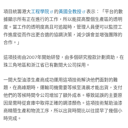
項目統籌港大
工程學院
的
黃國全教授
表示：「平台的數
據顯示所有正在進行的工作，所以能提高整個生產區的透明
度。當工作的透明度高且可追蹤時，管理人員便可以監控工
作進度從而作出更合適的協調決策，減少誤會並增強團隊的
合作。」
這項技術由2007年開始研發，由多個研究撥款計劃資助，在
珠三角地區和浙江省已有數間大公司採用。
一間大型油漆生產商成功運用這項技術解決他們面對的難
題，在高峰期時，運輸司機需要等候至清晨才能出貨，支付
他們的等候時間令公司增加了額外成本。導致延誤的主要原
因是需時從倉庫中取得正確的調漆顏色。這項技術幫助油漆
商精簡生產和物流工序，所以出貨時間比以往提早了幾個小
時完成。