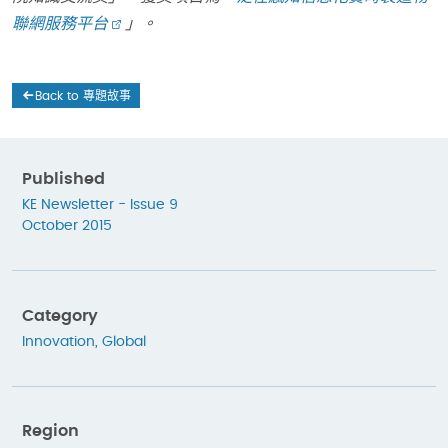
聯網服務平台
」。
Back to 專題故事
Published
KE Newsletter - Issue 9
October 2015
Category
Innovation
,
Global
Region