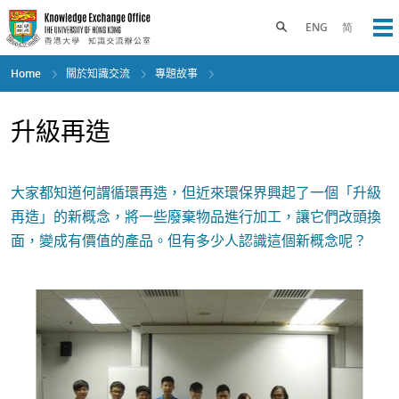
Skip
to
Toggle search panel
ENG
简
Op
main
content
Home
關於知識交流
專題故事
升級再造
大家都知道何謂循環再造，但近來環保界興起了一個「升級
再造」的新概念，將一些廢棄物品進行加工，讓它們改頭換
面，變成有價值的產品。但有多少人認識這個新概念呢？