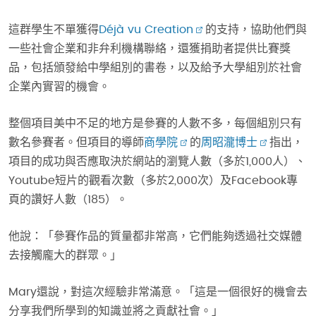
這群學生不單獲得
Déjà vu Creation
的支持，協助他們與
一些社會企業和非弁利機構聯絡，還獲捐助者提供比賽獎
品，包括頒發給中學組別的書卷，以及給予大學組別於社會
企業內實習的機會。
整個項目美中不足的地方是參賽的人數不多，每個組別只有
數名參賽者。但項目的導師
商學院
的
周昭瀧博士
指出，
項目的成功與否應取決於網站的瀏覽人數（多於1,000人）、
Youtube短片的觀看次數（多於2,000次）及Facebook專
頁的讚好人數（185）。
他說：「參賽作品的質量都非常高，它們能夠透過社交媒體
去接觸龐大的群眾。」
Mary還說，對這次經驗非常滿意。「這是一個很好的機會去
分享我們所學到的知識並將之貢獻社會。」