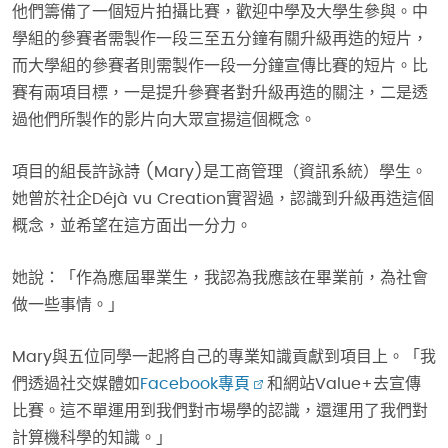
他們籌備了一個短片拍攝比賽，歡迎中學及大學生參與。中
學組的參賽者需製作一段三至五分鐘有關升級再造的短片，
而大學組的參賽者則需製作一段一分鐘宣傳比賽的短片。比
賽有兩項目標，一是提升參賽者對升級再造的關注，二是透
過他們所製作的影片向大眾宣揚這個概念。
項目的組長許詠詩 (Mary)是工商管理（資訊系統）學生。
她曾於社企Déjà vu Creation實習過，認識到升級再造這個
概念，並希望在這方面出一分力。
她說：「作為應屆畢業生，我認為我應該在畢業前，為社會
做一些事情。」
Mary與五位同學一起將自己的專業知識貢獻到項目上。「我
們透過社交媒體如
Facebook專頁
和網站Value+去宣傳
比賽。這不單運用到我們對市場學的認識，還運用了我們對
計算機科學的知識。」