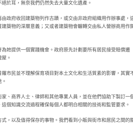
不絕於耳，無奈我們仍然失去大量文化遺產。
再由政府收回建築物列作古蹟，或交由非政府組織用作辦事處，
賞建築物的深層意義；又或者建築物會輾轉交由私人營辦商用作
好為她提供一個實踐機會。政府原先計劃要所有居民接受賠償遷
橙屋。
普羅市民並不理解保育項目對本土文化和生活質素的影響，其實
途。
術家、商界人士、律師和其他專業人員，並在他們協助下製訂一
。這個知識交流過程確保每個人都明白相關的技術和監管要求。
方式，以及值得保存的事物。我們看到小販與街市和居民之間的