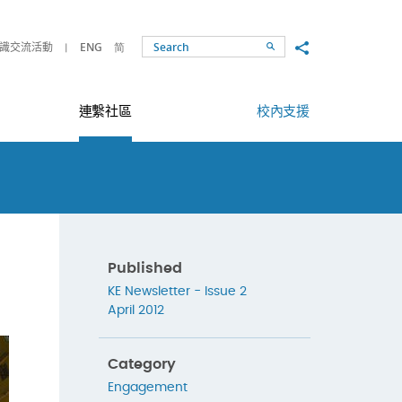
Share to
識交流活動
ENG
简
Search
連繫社區
校內支援
Published
KE Newsletter - Issue 2
April 2012
Category
Engagement