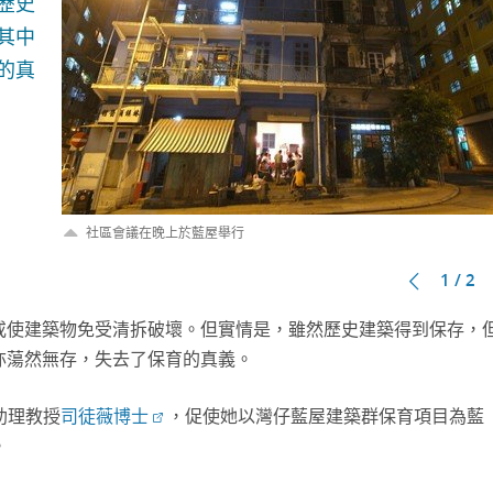
歷史
其中
的真
社區會議在晚上於藍屋舉行
1 / 2
或使建築物免受清拆破壞。但實情是，雖然歷史建築得到保存，
亦蕩然無存，失去了保育的真義。
助理教授
司徒薇博士
，促使她以灣仔藍屋建築群保育項目為藍
。