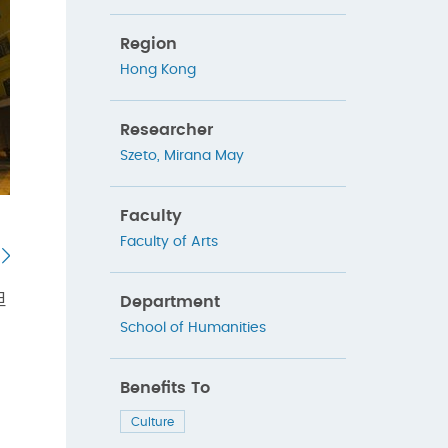
Region
Hong Kong
Researcher
Szeto, Mirana May
Faculty
Faculty of Arts
但
Department
School of Humanities
Benefits To
Culture