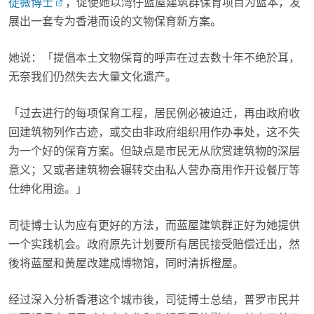
徒薇博士
，促使她以湾仔蓝屋建筑群保育项目为蓝本，发
展出一套专为香港而设的文物保育新方案。
她说：「提倡本土文物保育的呼声在过去数十年不绝於耳，
无奈我们仍然失去大量文化遗产。
「过去进行的每项保育工程，居民例必被迫迁，再由政府收
回建筑物列作古迹，或交由非政府组织用作办事处，这不失
为一个好的保育方案。但缺点是市民无从欣赏建筑物的深层
意义；又或者建筑物会辗转交由私人营办商用作开设餐厅等
仕绅化用途。」
司徒博士认为应有更好的方法，而蓝屋建筑群正好为她提供
一个实践机会。政府原先计划要所有居民接受赔偿迁出，然
後将蓝屋和黄屋改建成博物馆，同时清拆橙屋。
经过深入分析香港这个城市後，司徒博士总结，普罗市民并