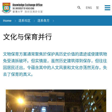
Skip
to
Toggle search panel
ENG
繁
Op
main
content
Home
连系社区
连系各方
文化与保育并行
文物保育方案通常聚焦於保护具历史价值的遗迹或使建筑物
免受清拆破坏。但实情是，虽然历史建筑得到保存，但往往
因居民迁出，令蕴含其中的人文风景和文化亦荡然无存，失
去了保育的真义。