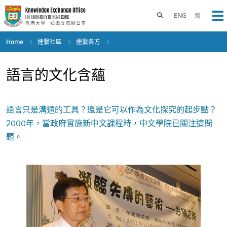
Skip
to
Toggle search panel
ENG
简
Op
main
content
Home
連繫社區
連繫各方
語言的文化含蘊
語言只是溝通的工具？還是它可以作為文化探究的起步點？
2000年，當政府實施新中文課程時，中文學院已關注這問
題。