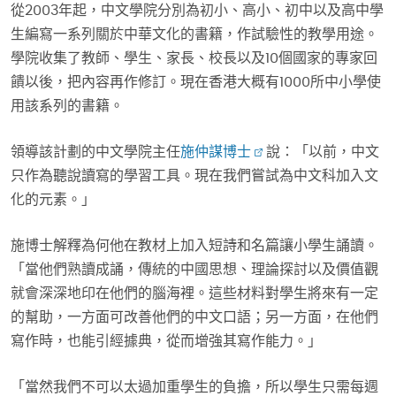
從2003年起，中文學院分別為初小、高小、初中以及高中學
生編寫一系列關於中華文化的書籍，作試驗性的教學用途。
學院收集了教師、學生、家長、校長以及10個國家的專家回
饋以後，把內容再作修訂。現在香港大概有1000所中小學使
用該系列的書籍。
領導該計劃的中文學院主任
施仲謀博士
說：「以前，中文
只作為聽說讀寫的學習工具。現在我們嘗試為中文科加入文
化的元素。」
施博士解釋為何他在教材上加入短詩和名篇讓小學生誦讀。
「當他們熟讀成誦，傳統的中國思想、理論探討以及價值觀
就會深深地印在他們的腦海裡。這些材料對學生將來有一定
的幫助，一方面可改善他們的中文口語；另一方面，在他們
寫作時，也能引經據典，從而增強其寫作能力。」
「當然我們不可以太過加重學生的負擔，所以學生只需每週