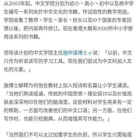
从2003年起，中文学院分别为初小丶高小丶初中以及高中学
生编写一系列关於中华文化的书籍，作试验性的教学用途。
学院收集了教师丶学生丶家长丶校长以及10个国家的专家回
馈以後，把内容再作修订。现在香港大概有1000所中小学使
用该系列的书籍。
领导该计划的中文学院主任
施仲谋博士
说：「以前，中文
只作为听说读写的学习工具。现在我们尝试为中文科加入文
化的元素。」
施博士解释为何他在教材上加入短诗和名篇让小学生诵读。
「当他们熟读成诵，传统的中国思想丶理论探讨以及价值观
就会深深地印在他们的脑海里。这些材料对学生将来有一定
的帮助，一方面可改善他们的中文口语；另一方面，在他们
写作时，也能引经据典，从而增强其写作能力。」
「当然我们不可以太过加重学生的负担，所以学生只需每周