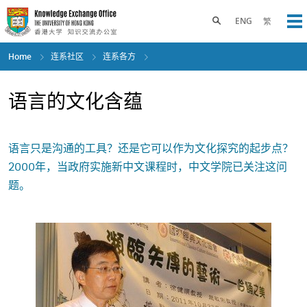
Skip
to
Toggle search panel
ENG
繁
Op
main
content
Home
连系社区
连系各方
语言的文化含蕴
语言只是沟通的工具？还是它可以作为文化探究的起步点？
2000年，当政府实施新中文课程时，中文学院已关注这问
题。