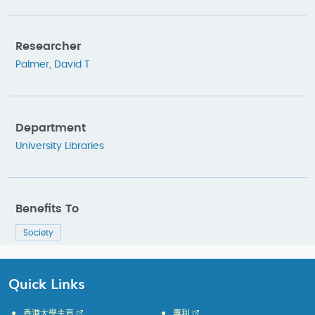
Researcher
Palmer, David T
Department
University Libraries
Benefits To
Society
Quick Links
香港大學主頁
專利