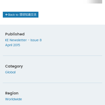
Back to 環球知識交流
Published
KE Newsletter - Issue 8
April 2015
Category
Global
Region
Worldwide