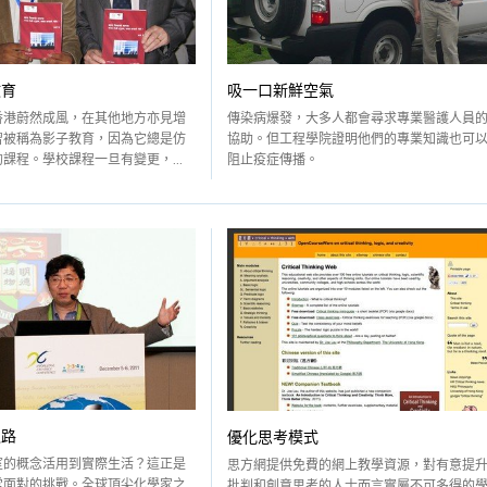
教育
吸一口新鮮空氣
香港蔚然成風，在其他地方亦見增
傳染病爆發，大多人都會尋求專業醫護人員
習被稱為影子教育，因為它總是仿
協助。但工程學院證明他們的專業知識也可
課程。學校課程一旦有變更，...
阻止疫症傳播。
之路
優化思考模式
室的概念活用到實際生活？這正是
思方網提供免費的網上教學資源，對有意提
常面對的挑戰。全球頂尖化學家之
批判和創意思考的人士而言實屬不可多得的