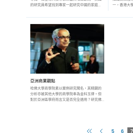
的研究員希望找到專家一起研究中國的家庭...
一，香港大學
亞洲商業觀點
哈佛大學商學院素以案例研究聞名，其精闢的
分析亦被其他大學的商學院奉為金科玉律。但
對於亞洲區學府而言又是否完全適用？研究佛...
First
Previous
5
6
7