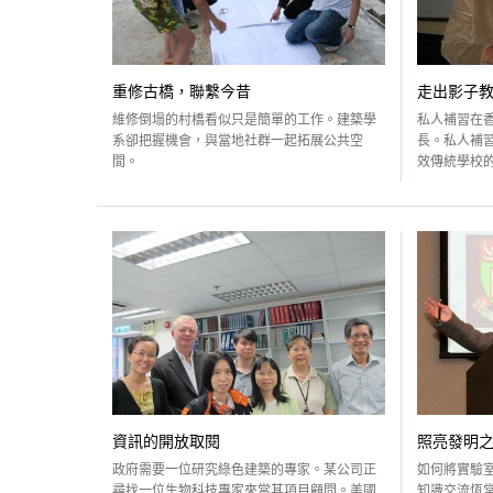
重修古橋，聯繫今昔
走出影子
維修倒塌的村橋看似只是簡單的工作。建築學
私人補習在
系卻把握機會，與當地社群一起拓展公共空
長。私人補
間。
效傳統學校的
資訊的開放取閱
照亮發明
政府需要一位研究綠色建築的專家。某公司正
如何將實驗
尋找一位生物科技專家來當其項目顧問。美國
知識交流恆