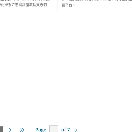
化學系許惠嫻講座教授支志明...
習平台。
Page
of 7
Current
Next
Last