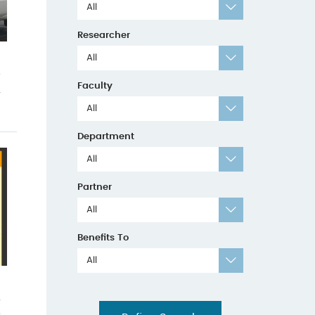
All
Researcher
All
的
Faculty
以
All
Department
All
Partner
All
Benefits To
All
升
學