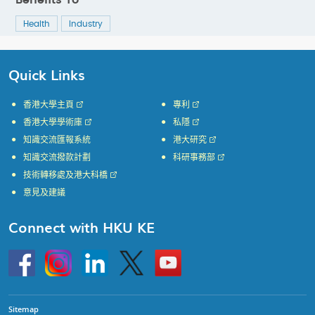
Benefits To
Health
Industry
Quick Links
香港大學主頁
專利
香港大學學術庫
私隱
知識交流匯報系統
港大研究
知識交流撥款計劃
科研事務部
技術轉移處及港大科橋
意見及建議
Connect with HKU KE
Go
Instagram
Linkedin
Twitter
Go
to
to
HKU
HKU
KE
KE
facebook
YouTube
Sitemap