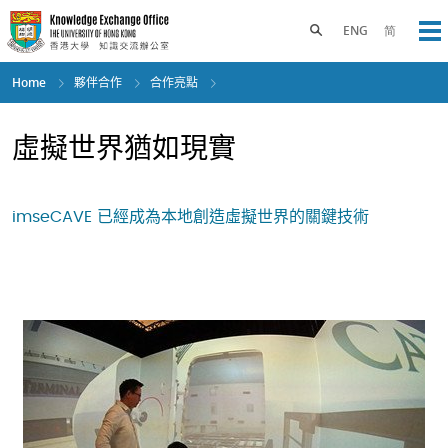
Skip
to
Toggle search panel
ENG
简
Op
main
content
Home
夥伴合作
合作亮點
虛擬世界猶如現實
imseCAVE 已經成為本地創造虛擬世界的關鍵技術