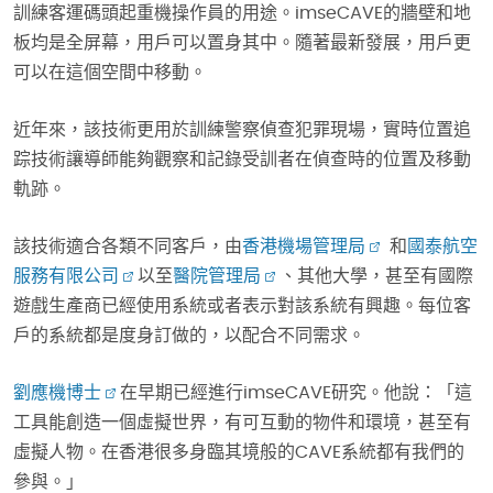
訓練客運碼頭起重機操作員的用途。imseCAVE的牆壁和地
板均是全屏幕，用戶可以置身其中。隨著最新發展，用戶更
可以在這個空間中移動。
近年來，該技術更用於訓練警察偵查犯罪現場，實時位置追
踪技術讓導師能夠觀察和記錄受訓者在偵查時的位置及移動
軌跡。
該技術適合各類不同客戶，由
香港機場管理局
和
國泰航空
服務有限公司
以至
醫院管理局
、其他大學，甚至有國際
遊戲生產商已經使用系統或者表示對該系統有興趣。每位客
戶的系統都是度身訂做的，以配合不同需求。
劉應機博士
在早期已經進行imseCAVE研究。他說：「這
工具能創造一個虛擬世界，有可互動的物件和環境，甚至有
虛擬人物。在香港很多身臨其境般的CAVE系統都有我們的
參與。」