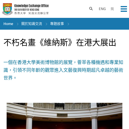
Skip
to
Toggle search panel
ENG
简
Op
main
content
Home
關於知識交流
專題故事
不朽名畫《維納斯》在港大展出
一個在香港大學美術博物館的展覽，薈萃各種機遇和專業知
識，引領不同年齡的觀眾進入文藝復興時期超凡卓越的藝術
世界。