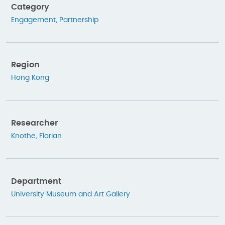
Category
Engagement
,
Partnership
Region
Hong Kong
Researcher
Knothe, Florian
Department
University Museum and Art Gallery