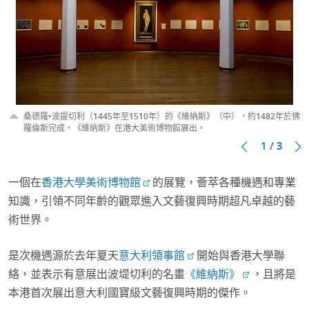
桑德羅•波提切利（1445年至1510年）的《維納斯》（中），約1482年於佛
羅倫斯完成，《維納斯》在港大美術博物館展出。
1 / 3
一個在
香港大學美術博物館
的展覽，薈萃各種機遇和專業
知識，引領不同年齡的觀眾進入文藝復興時期超凡卓越的藝
術世界。
是次機遇源於去年夏天
意大利領事館
開始與香港大學聯
絡，並表示有意展出波堤切利的名畫
《維納斯》
，且將是
本港首次展出意大利國寶級文藝復興時期的傑作。