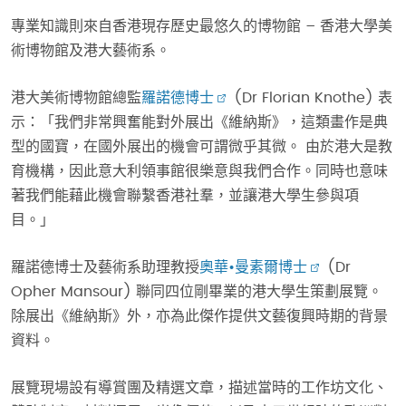
專業知識則來自香港現存歷史最悠久的博物館 – 香港大學美
術博物館及港大藝術系。
港大美術博物館總監
羅諾德博士
(Dr Florian Knothe) 表
示：「我們非常興奮能對外展出《維納斯》，這類畫作是典
型的國寶，在國外展出的機會可謂微乎其微。 由於港大是教
育機構，因此意大利領事館很樂意與我們合作。同時也意味
著我們能藉此機會聯繫香港社羣，並讓港大學生參與項
目。」
羅諾德博士及藝術系助理教授
奧華•曼素爾博士
(Dr
Opher Mansour) 聯同四位剛畢業的港大學生策劃展覽。
除展出《維納斯》外，亦為此傑作提供文藝復興時期的背景
資料。
展覽現場設有導賞團及精選文章，描述當時的工作坊文化、