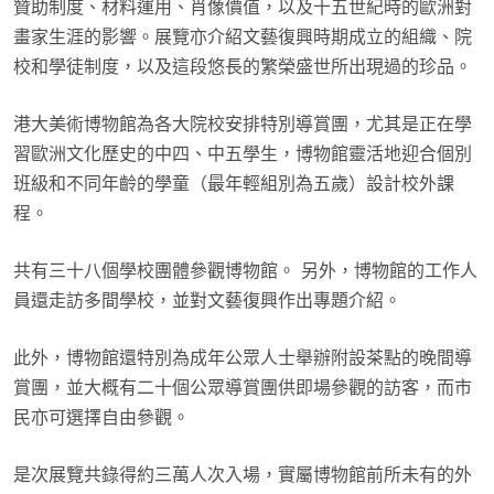
贊助制度、材料運用、肖像價值，以及十五世紀時的歐洲對
畫家生涯的影響。展覽亦介紹文藝復興時期成立的組織、院
校和學徒制度，以及這段悠長的繁榮盛世所出現過的珍品。
港大美術博物館為各大院校安排特別導賞團，尤其是正在學
習歐洲文化歷史的中四、中五學生，博物館靈活地迎合個別
班級和不同年齡的學童（最年輕組別為五歲）設計校外課
程。
共有三十八個學校團體參觀博物館。 另外，博物館的工作人
員還走訪多間學校，並對文藝復興作出專題介紹。
此外，博物館還特別為成年公眾人士舉辦附設茶點的晚間導
賞團，並大概有二十個公眾導賞團供即場參觀的訪客，而市
民亦可選擇自由參觀。
是次展覽共錄得約三萬人次入場，實屬博物館前所未有的外