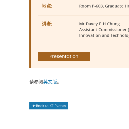
Room P-603, Graduate H
地点:
Mr Davey P H Chung
讲者:
Assistant Commissioner 
Innovation and Technol
Presentation
请参阅
英文版
。
Back to KE Events