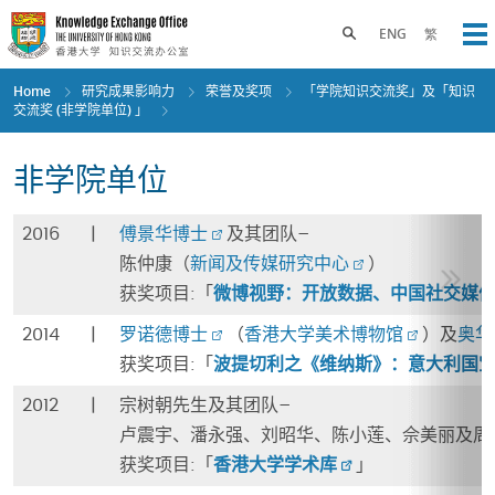
Skip
to
Toggle search panel
ENG
繁
Op
main
content
Home
研究成果影响力
荣誉及奖项
「学院知识交流奖」及「知识
交流奖 (非学院单位) 」
非学院单位
2016
|
傅景华博士
及其团队–
陈仲康（
新闻及传媒研究中心
）
获奖项目:「
微博视野：开放数据、中国社交媒
2014
|
罗诺德博士
（
香港大学美术博物馆
）及
奥华
获奖项目:「
波提切利之《维纳斯》：意大利国
2012
|
宗树朝先生及其团队–
卢震宇、潘永强、刘昭华、陈小莲、佘美丽及周
获奖项目:「
香港大学学术库
」