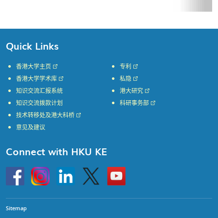
Quick Links
香港大学主页
专利
香港大学学术库
私隐
知识交流汇报系统
港大研究
知识交流拨款计划
科研事务部
技术转移处及港大科桥
意见及建议
Connect with HKU KE
Go
Instagram
Linkedin
Twitter
Go
to
to
HKU
HKU
KE
KE
facebook
YouTube
Sitemap