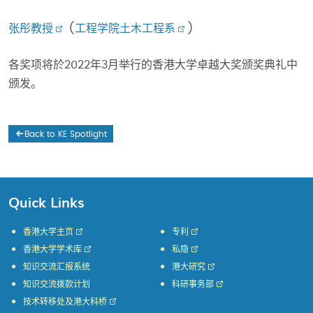
张彤教授
(
工程学院
土木工程系
)
各奖项将於2022年3月举行的香港大学卓越大奖颁奖典礼中
颁发。
Back to KE Spotlight
Quick Links
香港大学主页
专利
香港大学学术库
私隐
知识交流汇报系统
港大研究
知识交流拨款计划
科研事务部
技术转移处及港大科桥