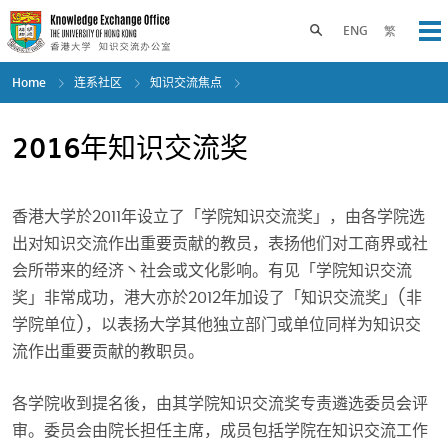
Skip
to
Toggle search panel
ENG
繁
Op
main
content
Home
连系社区
知识交流焦点
2016年知识交流奖
香港大学於2011年设立了「学院知识交流奖」，由各学院选
出对知识交流作出重要贡献的教员，表扬他们对工商界或社
会所带来的经济丶社会或文化影响。有见「学院知识交流
奖」非常成功，港大亦於2012年加设了「知识交流奖」(非
学院单位)，以表扬大学其他独立部门或单位同样为知识交
流作出重要贡献的教职员。
各学院收到提名後，由其学院知识交流奖专责遴选委员会评
审。委员会由院长担任主席，成员包括学院在知识交流工作