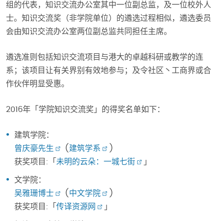
组的代表，知识交流办公室其中一位副总监，及一位校外人
士。知识交流奖（非学院单位）的遴选过程相似，遴选委员
会由知识交流办公室两位副总监共同担任主席。
遴选准则包括知识交流项目与港大的卓越科研或教学的连
系；该项目让有关界别有效地参与；及令社区丶工商界或合
作伙伴明显受惠。
2016年「学院知识交流奖」的得奖名单如下：
建筑学院：
曾庆豪先生
(
建筑学系
)
获奖项目:「
未明的云朵：一城七街
」
文学院：
吴雅珊博士
(
中文学院
)
获奖项目:「
传译资源网
」