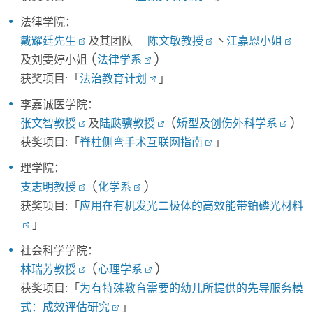
法律学院：
戴耀廷先生
及其团队 –
陈文敏教授
丶
江嘉恩小姐
及刘雯婷小姐 (
法律学系
)
获奖项目:「
法治教育计划
」
李嘉诚医学院：
张文智教授
及
陆瓞骥教授
(
矫型及创伤外科学系
)
获奖项目:「
脊柱侧弯手术互联网指南
」
理学院：
支志明教授
(
化学系
)
获奖项目:「
应用在有机发光二极体的高效能带铂磷光材料
」
社会科学学院：
林瑞芳教授
(
心理学系
)
获奖项目:「
为有特殊教育需要的幼儿所提供的先导服务模
式：成效评估研究
」