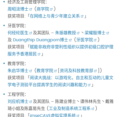
经济及工商管理学院：
周昭泷博士
(
商学院
)
获奖项目:「
在网络上与青少年建立关系
」
牙医学院：
何经纶医生
及其团队 –
朱振雄教授
丶
梁耀殷博士
及
Duangthip Duangporn博士
(
牙医学院
)
获奖项目:「
赋能非政府非营利性组织以提供初级口腔护理
服务予香港居民
」
教育学院：
朱启华博士
(
教育学院
[
资讯及科技教育部
])
获奖项目:「
阅读大挑战：以游戏化，自主和互动的儿童文
学电子测验平台提高学生的阅读兴趣和能力
」
工程学院：
刘应机博士
及其团队 – 陈建业博士丶谭伟林先生丶戴雅
琦小姐及陈嘉易先生 (
工业及制造系统工程系
)
获奖项目:「
imseCAVE虚拟实境系统
」