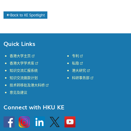
Back to KE Spotlight
Quick Links
香港大学主页
专利
香港大学学术库
私隐
知识交流汇报系统
港大研究
知识交流拨款计划
科研事务部
技术转移处及港大科桥
意见及建议
Connect with HKU KE
Go
Instagram
Linkedin
Twitter
Go
to
to
HKU
HKU